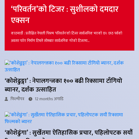
‘परिवर्तन’को टिजर : सुशीलको दमदार
एक्सन
काठमाडौं : प्रतीक्षित नेपाली फिल्म ‘परिवर्तन’को टिजर सार्वजनिक भएको छ। छठ पर्वको
अवसर पारेर निर्माण टिमले सोमबार सार्वजनिक गरेको टिजरमा…
‘कोशेढुङ्गा’ : नेपालगन्जका १०० बढी रिक्सामा टाँगियो
ब्यानर, दर्शक उत्साहित
फिल्मीपत्र
12 months अगाडि
‘कोशेढुंगा’ : सुर्खेतमा ऐतिहासिक प्रचार, पहिलोपटक सयौं