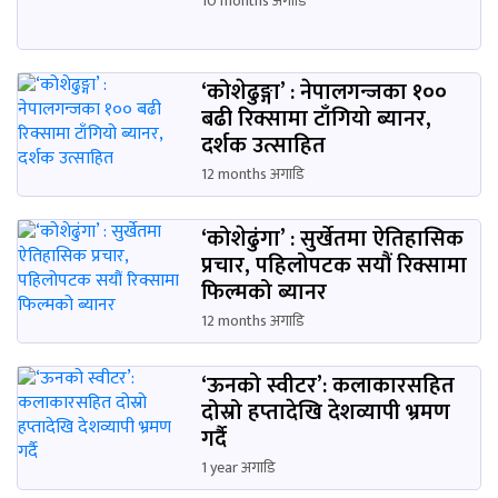
10 months अगाडि
‘कोशेढुङ्गा’ : नेपालगन्जका १००
बढी रिक्सामा टाँगियो ब्यानर,
दर्शक उत्साहित
12 months अगाडि
‘कोशेढुंगा’ : सुर्खेतमा ऐतिहासिक
प्रचार, पहिलोपटक सयौं रिक्सामा
फिल्मको ब्यानर
12 months अगाडि
‘ऊनको स्वीटर’: कलाकारसहित
दोस्रो हप्तादेखि देशव्यापी भ्रमण
गर्दै
1 year अगाडि