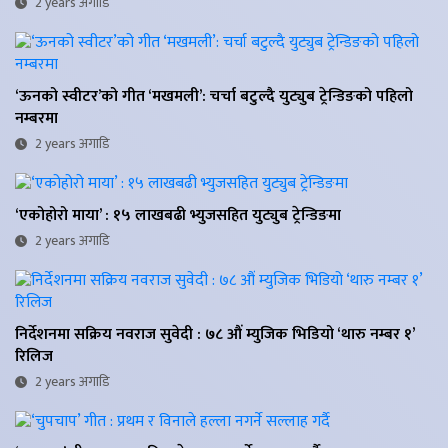
2 years अगाडि
‘ऊनको स्वीटर’को गीत ‘मखमली’: चर्चा बटुल्दै युट्युब ट्रेन्डिङको पहिलो
नम्बरमा
2 years अगाडि
‘एकोहोरो माया’ : १५ लाखबढी भ्युजसहित युट्युब ट्रेन्डिङमा
2 years अगाडि
निर्देशनमा सक्रिय नवराज सुवेदी : ७८ औं म्युजिक भिडियो ‘थारु नम्बर १’
रिलिज
2 years अगाडि