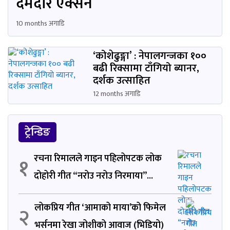
दमदार एक्सन
10 months अगाडि
‘कोशेढुङ्गा’ : नेपालगन्जका १००
बढी रिक्सामा टाँगियो ब्यानर,
दर्शक उत्साहित
12 months अगाडि
ट्रेन्डिङ
रचना रिमालले गाइन पहिलोपटक लोक
१
दोहोरी गीत “नरोउ नरोउ निरमाया”...
लोकप्रिय गीत ‘आमाको माया’को फिमेल
२
भर्सनमा रेखा जोशीको आवाज (भिडियो)