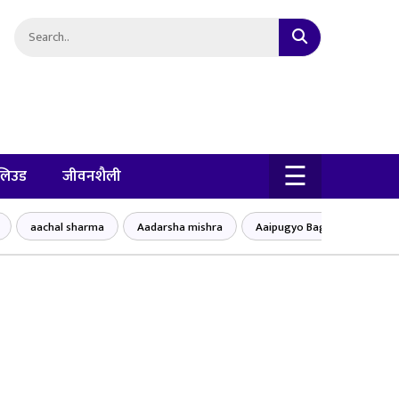
×
☰
लिउड
जीवनशैली
aachal sharma
Aadarsha mishra
Aaipugyo Baglung bajar