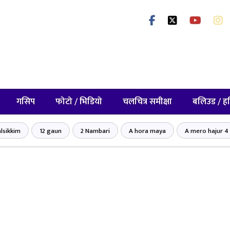
गसिप
फोटो / भिडियो
चलचित्र समीक्षा
बलिउड / ह
lsikkim
12 gaun
2 Nambari
A hora maya
A mero hajur 4