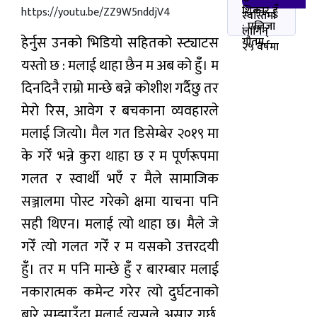
शिकार हुँ
https://youtu.be/ZZ9W5nddjV4
स्वस्तिमा
: एलिजा
लागिन्
हेर्नुस उनको भिडियो सहितको स्ट्याटस
गौतम
२५ वर्षमा
यस्तो छ : मलाई थाहा छैन म अब को हुँँ। म
दिनदिनै राम्रो मान्छे बन्ने कोशीश गर्दैछु तर
मेरो रिस, आवेग र बचकाना व्यवहारले
मलाई जित्यो। मैल गत डिसेम्बेर २०१९ मा
के गरेँ भन्ने कुरा थाहा छ र म पूर्णरूपमा
गलत र स्वार्थी भएँ र मैले सामाजिक
सञ्जालमा पोस्ट गरेको क्षमा याचना पनि
सही थिएन। मलाई त्यो थाहा छ। मैले जे
गरेँ त्यो गलत गरेँ र म यसको उत्तरदयी
हुँँ। तर म पनि मान्छे हुँँ र बारम्बार मलाई
नकारात्मक कमेन्ट गरेर त्यो दुर्घटनाको
बारे सम्झाउँदा मलाई त्यसले असार गर्छ,