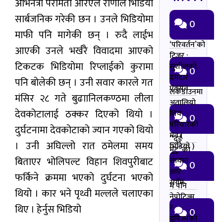
अभिनेत्री परमिता आरएल राणाले भिडियो
सार्बजनिक गरेकी छन । उनले भिडियोमा
0
माफी पनि मागेकी छन् । रुदै लाईभ
‘परिवर्तन’को
आएकी उनले भर्खरै विवादमा आएको
टिजर :
टिकटक भिडियोमा रिप्लाईको कुरामा
सुशीलको
0
दमदार
पनि बोलेकी छन् । उनी सवार कारले गत
एक्सन
लकडाउनमा
मंसिर २८ गते बुढाानिलकण्ठमा लीला
अतालियो
देवकोटालाई ठक्कर दिएको थियो ।
शिव
0
परियारको
दुर्घटनामा देवकोटाको ज्यान गएको थियो
मन (
“दुई
। उनी अघिल्लो रात ठमेलमा समय
भिडियो )
मुटु”को
बिताएर भोलिपल्ट विहान शिवपुरीबाट
साथमा
0
आए
फर्किने क्रममा भएको दुर्घटना भएको
सर्गम
म पनि
थियो । कार भने पृथ्वी मल्लले चलाएका
नेपोटिज्म
थिए । हेर्नुस भिडियो
र
0
ग्रुपिज्मको