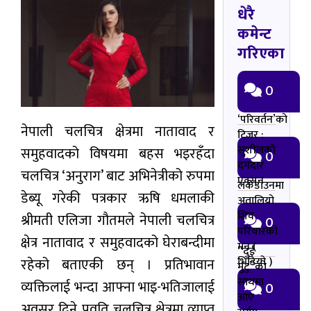
धेरै
कमेन्ट
गरिएका
0
‘परिवर्तन’को
नेपाली चलचित्र क्षेत्रमा नातावाद र
टिजर :
सुशीलको
समुहवादको विषयमा बहस भइरहँदा
0
दमदार
चलचित्र ‘अनुराग’ बाट अभिनेत्रीको रुपमा
एक्सन
लकडाउनमा
डेब्यू गरेकी पत्रकार ऋषि धमलाकी
अतालियो
शिव
श्रीमती एलिजा गौतमले नेपाली चलचित्र
0
परियारको
क्षेत्र नातावाद र समुहवादको घेराबन्दीमा
मन (
“दुई
भिडियो )
रहेको बताएकी छन् । प्रतिभावान
मुटु”को
साथमा
व्यक्तिलाई भन्दा आफ्ना भाइ-भतिजालाई
0
आए
अवसर दिने प्रवृति चलचित्र क्षेत्रमा व्याप्त