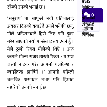
सर्गम
म पनि
रहेको उनको भनाई छ ।
नेपोटिज्म
र
0
‘अनुराग’ मा आफूले नयाँ प्रतिभालाई
ग्रुपिज्मको
शिकार हुँ
स्वस्तिमा
अवसर दिएको बताउँदै उनले भनेकी छन्,
: एलिजा
लागिन्
‘मैले अडिसनबाटै हिरो लिए पनि दुःख
गौतम
२५ वर्षमा
गरेर आएको नयाँ मान्छेलाई ल्याएको हुँ ।
मैले ठूलो रिक्स मोलेको थिएँ । अरु
कसले मोल्न सक्छ त्यस्तो रिक्स ? म अरु
जस्तो नाटक गरेर आफ्नो गर्लफ्रेण्ड र
ब्वाईफ्रेण्ड झार्दिनँ ।’ आफ्नो पहिलो
चलचित्र असफल नभए पनि हिम्मत
नहारेको उनको भनाई छ ।