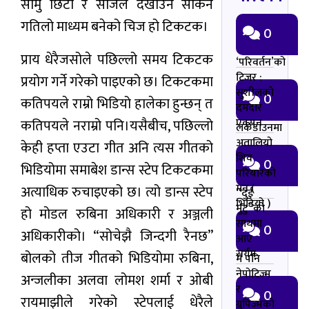
सामु छिटो र सजिलै देखाउन सकिने
गतिलो माध्यम बनेको चिज हो टिकटक।
0
प्राय धेरैजसोले पछिल्लो समय टिकटक
‘परिवर्तन’को
टिजर :
प्रयोग गर्ने गरेको पाइएको छ। टिकटकमा
सुशीलको
0
कतिपयले राम्रो भिडियो हालेका हुन्छन् त
दमदार
एक्सन
कतिपयले नराम्रो पनि।यसैबीच, पछिल्लो
लकडाउनमा
अतालियो
केही हप्ता एउटा गीत अनि त्यस गीतको
शिव
0
भिडियोमा समाबेश डान्स स्टेप टिकटकमा
परियारको
मन (
अत्याधिक रुचाइएको छ। त्यो डान्स स्टेप
“दुई
भिडियो )
मुटु”को
हो मोडल रुबिना अधिकारी र अञ्जली
साथमा
0
अधिकारीको। “सोचेझै जिन्दगी रैनछ”
आए
सर्गम
बोलको तीज गीतको भिडियोमा रुबिना,
म पनि
नेपोटिज्म
अन्जलीका अलवा लोमश शर्मा र ओबी
र
0
रायमाझीले गरेको स्टेपलाई धेरैले
ग्रुपिज्मको