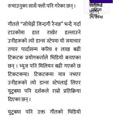
शिकार हुँ
रुचाउनुका साथै फ्लो पनि गरेका छन् ।
स्वस्तिमा
: एलिजा
लागिन्
गौतम
२५ वर्षमा
गीतले “सोचेझैं जिन्दगी रैनछ” भन्दै गर्दा
टाउकोमा हात राखेर हल्लाउने
उनीहरूको त्यो डान्स स्टेपमा यो समाचार
तयार पार्दासम्म करिव १ लाख बढी
टिकटक प्रयोगकर्ताले भिडियो बनाएका
छन् । भ्युज पनि मिलियन बढी गएको छ
टिकटकमा। टिकटकमा मात्र नभएर
उनीहरूको त्यो डान्स स्टेपलाई लिएर
युटुबमा पनि दर्शकले राम्रो प्रतिक्रिया
दिएका छन् ।
युटुबमा पनि उक्त गीतको भिडियो