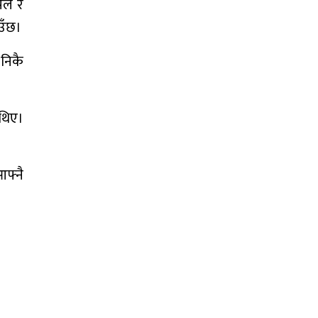
 पल र
उँछ।
निकै
 थिए।
आफ्नै