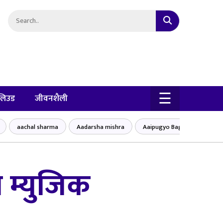
×
☰
लिउड
जीवनशैली
aachal sharma
Aadarsha mishra
Aaipugyo Baglung bajar
 म्युजिक