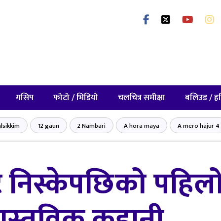
गसिप
फोटो / भिडियो
चलचित्र समीक्षा
बलिउड / ह
lsikkim
12 gaun
2 Nambari
A hora maya
A mero hajur 4
निस्केपछिको पहिलो
ास्तविक कहानी