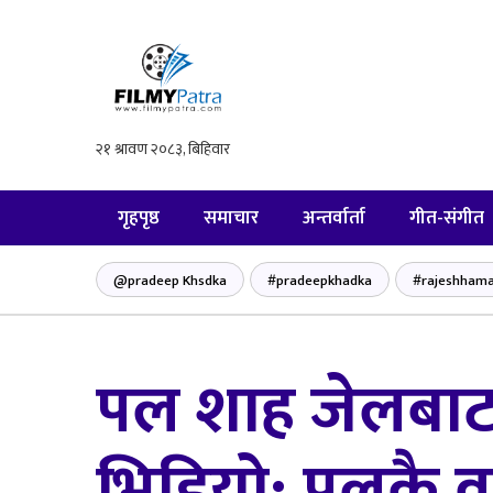
गृहपृष्ठ
समाचार
अन्तर्वार्ता
गीत-संगीत
@pradeep Khsdka
#pradeepkhadka
#rajeshhama
पल शाह जेलबाट 
भिडियो: पलकै व