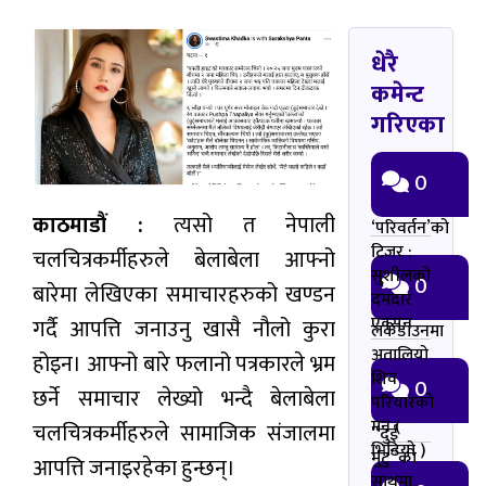
धेरै
कमेन्ट
गरिएका
0
काठमाडौं :
त्यसो त नेपाली
‘परिवर्तन’को
टिजर :
चलचित्रकर्मीहरुले बेलाबेला आफ्नो
सुशीलको
0
बारेमा लेखिएका समाचारहरुको खण्डन
दमदार
एक्सन
गर्दै आपत्ति जनाउनु खासै नौलो कुरा
लकडाउनमा
अतालियो
होइन। आफ्नो बारे फलानो पत्रकारले भ्रम
शिव
0
छर्ने समाचार लेख्यो भन्दै बेलाबेला
परियारको
मन (
चलचित्रकर्मीहरुले सामाजिक संजालमा
“दुई
भिडियो )
मुटु”को
आपत्ति जनाइरहेका हुन्छन्।
साथमा