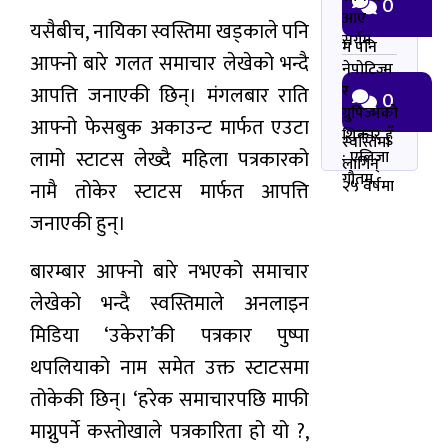
0
आए
यसैबीच, नायिका स्वस्तिमा खड्काले पनि
सर्गम
म पनि
आफ्नो बारे गलत समाचार लेखेको भन्दै
नेपोटिज्म
र
आपत्ति जनाएकी छिन्। मंगलबार राति
0
ग्रुपिज्मको
आफ्नो फेसबुक अकाउन्ट मार्फत एउटा
शिकार हुँ
स्वस्तिमा
लामो स्टाटस लेख्दै महिला पत्रकारको
: एलिजा
लागिन्
गौतम
२५ वर्षमा
नामै तोकेर स्टाटस मार्फत आपत्ति
जनाएकी हुन्।
बारम्बार आफ्नो बारे नभएको समाचार
लेखेको भन्दै स्वस्तिमाले अनलाइन
मिडिया ‘उकेरा’की पत्रकार पुष्पा
थपलियाको नाम समेत उक्त स्टाटसमा
तोकेकी छिन्। ‘हरेक समाचारपछि माफी
माग्नुपर्ने कस्तोखाले पत्रकारिता हो यो ?,