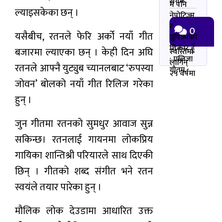
सर्गम
म पनि
ल्याइसकेका छन् ।
नेपोटिज्म
र
0
यसैबीच, रतनले फेरि अर्को नयाँ गीत
ग्रुपिज्मको
शिकार हुँ
बजारमा ल्याएका छन् । केही दिन अघि
स्वस्तिमा
: एलिजा
लागिन्
रतनले आफ्नै युट्युब च्यानलबाट ‘रुपस्या
गौतम
२५ वर्षमा
जोवन’ बोलको नयाँ गीत रिलिज गरेका
हुन् ।
जुन गीतमा रतनको सुमधुर आवाज सुन्न
सकिन्छ। रतनलाई गायनमा लोकप्रिय
गायिका शान्तिश्री परियारले साथ दिएकी
छिन् । गीतको शब्द संगीत भने रतन
स्वयंले तयार पारेका हुन् ।
मौलिक लोक देउडामा आधारित उक्त