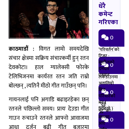
धेरै
कमेन्ट
गरिएका
0
काठमाडौं :
विगत लामो समयदेखि
‘परिवर्तन’को
टिजर :
संचार क्षेत्रमा सक्रिय संचारकर्मी हुन् रतन
सुशीलको
0
देवकोटा। हाल ग्यालेक्सी फोरके
दमदार
एक्सन
टेलिभिजनमा कार्यरत रतन जति राम्रो
लकडाउनमा
अतालियो
बोल्छन् , त्यतिनै मीठो गीत गाउँछन् पनि।
शिव
0
परियारको
गायनलाई पनि अगाडि बढाइरहेका छन्
मन (
“दुई
रतनले पछिल्लो समय। प्रायः देउडा गीत
भिडियो )
मुटु”को
गाउन रुचाउने रतनले आफ्नो आवाजमा
साथमा
0
आए
आधा दर्जन बढी गीत बजारमा