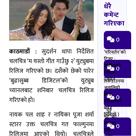
धेरै
कमेन्ट
गरिएका
0
काठमाडौं :
सुदर्शन थापा निर्देशित
‘परिवर्तन’को
टिजर :
चलचित्र ‘म यस्तो गीत गाउँछु २’ युट्युबमा
सुशीलको
0
रिलिज गरिएको छ। दशैंको छेको पारेर
दमदार
एक्सन
‘बुढासुब्ब डिजिटल’को युट्युब
लकडाउनमा
अतालियो
च्यानलबाट शनिबार चलचित्र रिलिज
शिव
0
गरिएको हो।
परियारको
मन (
“दुई
नायक पल शाह र नायिका पूजा शर्मा
भिडियो )
मुटु”को
स्टारर उक्त चलचित्र गत फाल्गुनमा
साथमा
0
आए
रिलिजमा आएको थियो। चलचित्रले