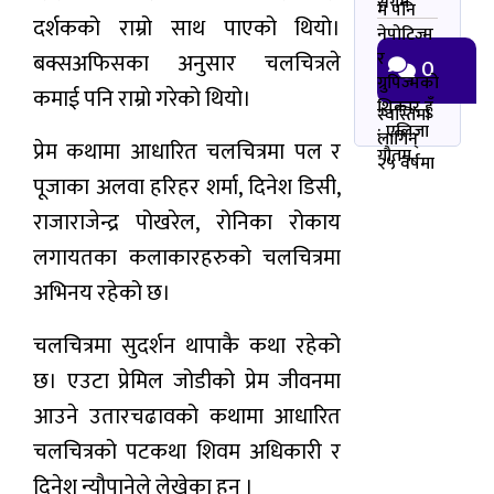
सर्गम
म पनि
दर्शकको राम्रो साथ पाएको थियो।
नेपोटिज्म
र
बक्सअफिसका अनुसार चलचित्रले
0
ग्रुपिज्मको
कमाई पनि राम्रो गरेको थियो।
शिकार हुँ
स्वस्तिमा
: एलिजा
लागिन्
प्रेम कथामा आधारित चलचित्रमा पल र
गौतम
२५ वर्षमा
पूजाका अलवा हरिहर शर्मा, दिनेश डिसी,
राजाराजेन्द्र पोखरेल, रोनिका रोकाय
लगायतका कलाकारहरुको चलचित्रमा
अभिनय रहेको छ।
चलचित्रमा सुदर्शन थापाकै कथा रहेको
छ। एउटा प्रेमिल जोडीको प्रेम जीवनमा
आउने उतारचढावको कथामा आधारित
चलचित्रको पटकथा शिवम अधिकारी र
दिनेश न्यौपानेले लेखेका हुन् ।