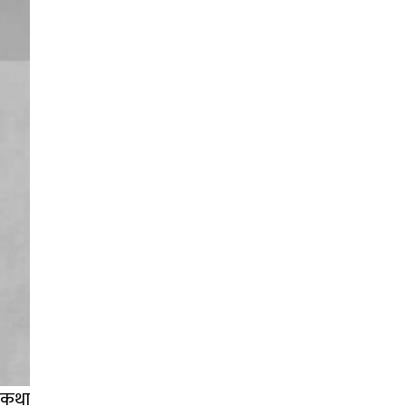
ो कथा