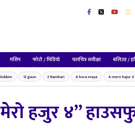
गसिप
फोटो / भिडियो
चलचित्र समीक्षा
बलिउड / ह
lsikkim
12 gaun
2 Nambari
A hora maya
A mero hajur 4
 मेरो हजुर ४” हाउस