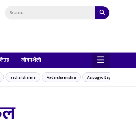
×
☰
लिउड
जीवनशैली
aachal sharma
Aadarsha mishra
Aaipugyo Baglung bajar
फुल