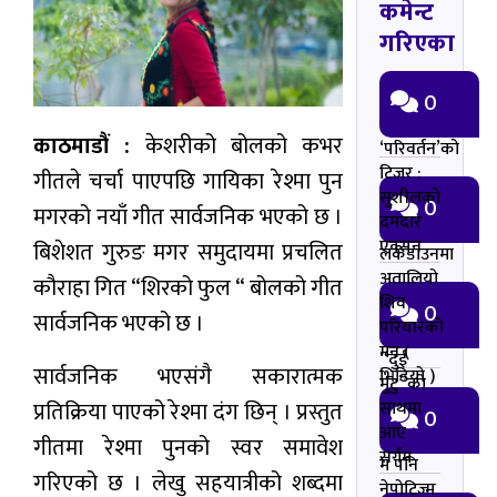
कमेन्ट
गरिएका
0
काठमाडौं :
केशरीको बोलको कभर
‘परिवर्तन’को
टिजर :
गीतले चर्चा पाएपछि गायिका रेश्मा पुन
सुशीलको
0
मगरको नयाँ गीत सार्वजनिक भएको छ ।
दमदार
एक्सन
बिशेशत गुरुङ मगर समुदायमा प्रचलित
लकडाउनमा
अतालियो
कौराहा गित “शिरको फुल “ बोलको गीत
शिव
0
सार्वजनिक भएको छ ।
परियारको
मन (
“दुई
सार्वजनिक भएसंगै सकारात्मक
भिडियो )
मुटु”को
प्रतिक्रिया पाएको रेश्मा दंग छिन् । प्रस्तुत
साथमा
0
आए
गीतमा रेश्मा पुनको स्वर समावेश
सर्गम
म पनि
गरिएको छ । लेखु सहयात्रीको शब्दमा
नेपोटिज्म