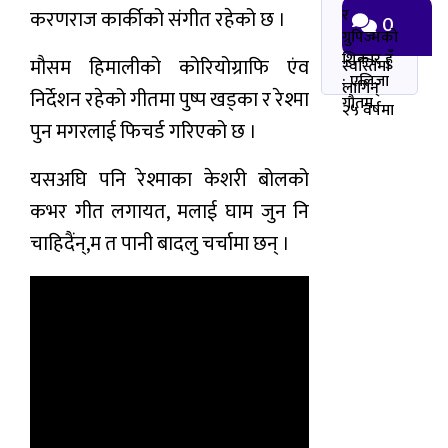
र
करणराज कार्कीको संगीत रहेको छ ।
0
ग्रुपिज्मको
शिकार हुँ
मौसम हिमालीको कोरियोग्राफि एंव
स्वस्तिमा
: एलिजा
लागिन्
निर्देशन रहेको गीतमा पुष्प खड्का र रेश्मा
गौतम
२५ वर्षमा
पुन मगरलाई फिचर्ड गरिएको छ ।
यसअघि पनि रेश्माका केशरी बोलको
कभर गीत लगायत, मलाई घाम जुन नि
चाहिदैंन्,म त पानी बादलु चर्चामा छन् ।