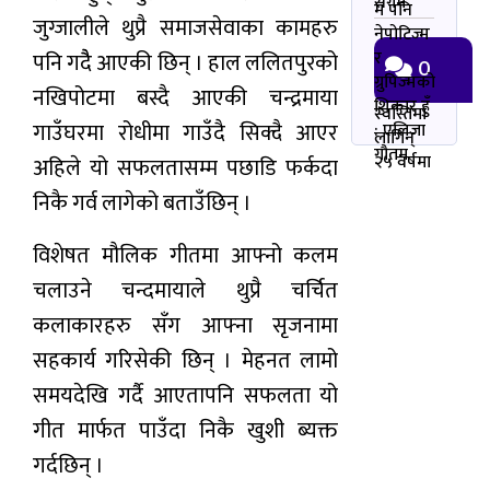
सर्गम
म पनि
जुग्जालीले थुप्रै समाजसेवाका कामहरु
नेपोटिज्म
र
पनि गदैै आएकी छिन् । हाल ललितपुरको
0
ग्रुपिज्मको
नखिपोटमा बस्दै आएकी चन्द्रमाया
शिकार हुँ
स्वस्तिमा
गाउँघरमा रोधीमा गाउँदै सिक्दै आएर
: एलिजा
लागिन्
गौतम
२५ वर्षमा
अहिले यो सफलतासम्म पछाडि फर्कदा
निकै गर्व लागेको बताउँछिन् ।
विशेषत मौलिक गीतमा आफ्नो कलम
चलाउने चन्दमायाले थुप्रै चर्चित
कलाकारहरु सँग आफ्ना सृजनामा
सहकार्य गरिसेकी छिन् । मेहनत लामो
समयदेखि गर्दै आएतापनि सफलता यो
गीत मार्फत पाउँदा निकै खुशी ब्यक्त
गर्दछिन् ।