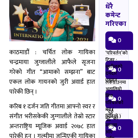
धेरै
कमेन्ट
गरिएका
0
काठमाडौं : चर्चित लोक गायिका
‘परिवर्तन’को
टिजर :
चन्द्रमाया जुग्जालीले आफैले सृजना
सुशीलको
0
गरेको गीत “आमाको सम्झना” बाट
दमदार
एक्सन
एकल लोक गायनको जुरी अवार्ड हात
लकडाउनमा
अतालियो
पारेकी छिन् ।
शिव
0
परियारको
करिब १ दर्जन जति गीतमा आफ्नो स्वर र
मन (
“दुई
संगीत भरीसकेकी जुग्गालीले तेस्रो स्टार
भिडियो )
मुटु”को
अन्तराष्ट्रिय म्यूजिक अवार्ड २०७८ हात
साथमा
0
आए
पारेकी हुन् । गुल्मीमा जन्मिएकी गायिका