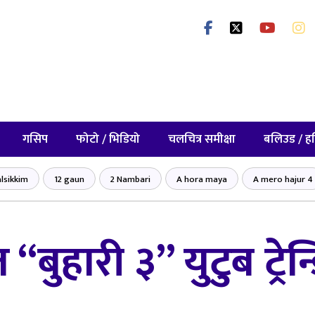
गसिप
फोटो / भिडियो
चलचित्र समीक्षा
बलिउड / ह
lsikkim
12 gaun
2 Nambari
A hora maya
A mero hajur 4
ुहारी ३” युटुब ट्रेन