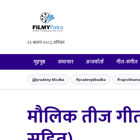
गृहपृष्ठ
समाचार
अन्तर्वार्ता
गीत-संगीत
@pradeep Khsdka
#pradeepkhadka
#rajeshhama
मौलिक तीज गीत “ब
सहित)