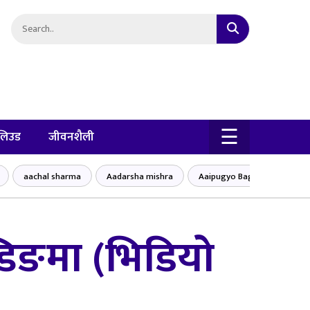
×
☰
लिउड
जीवनशैली
aachal sharma
Aadarsha mishra
Aaipugyo Baglung bajar
्डिङमा (भिडियो