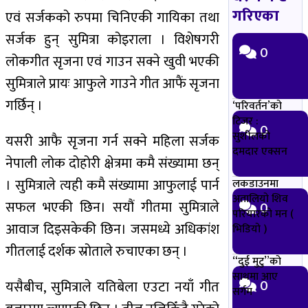
गरिएका
एवं सर्जकको रुपमा चिनिएकी गायिका तथा
सर्जक हुन् सुमित्रा कोइराला । विशेषगरी
0
लोकगीत सृजना एवं गाउन सक्ने खुवी भएकी
सुमित्राले प्रायः आफुले गाउने गीत आफैं सृजना
गर्छिन् ।
‘परिवर्तन’को
टिजर :
0
सुशीलको
यसरी आफै सृजना गर्न सक्ने महिला सर्जक
दमदार एक्सन
नेपाली लोक दोहोरी क्षेत्रमा कमै संख्यामा छन्
। सुमित्राले त्यही कमै संख्यामा आफुलाई पार्न
लकडाउनमा
अतालियो शिव
सफल भएकी छिन। सयौं गीतमा सुमित्राले
0
परियारको मन (
आवाज दिइसकेकी छिन। जसमध्ये अधिकांश
भिडियो )
गीतलाई दर्शक स्रोताले रुचाएका छन् ।
“दुई मुटु”को
साथमा आए
0
यसैबीच, सुमित्राले यतिबेला एउटा नयाँ गीत
सर्गम