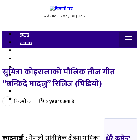
गृहपृष्ठ
☰
समाचार
अन्तर्वार्ता
गीत-संगीत
गसिप
सुमित्रा कोइरालाको मौलिक तीज गीत
फोटो / भिडियो
“घन्किदे मादलु” रिलिज (भिडियो)
चलचित्र समीक्षा
बलिउड / हलिउड
जीवनशैली
फिल्मीपत्र
5 years अगाडि
धेरै कमेन्ट
काठमाडौं :
नेपाली सांगीतिक क्षेत्रमा गायिका