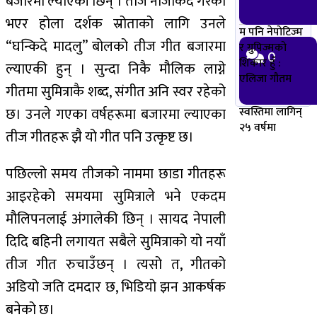
बजारमा ल्याएकी छिन् । तीज नजिकिँदै गरेको
भएर होला दर्शक स्रोताको लागि उनले
म पनि नेपोटिज्म
“घन्किदे मादलु” बोलको तीज गीत बजारमा
र ग्रुपिज्मको
0
शिकार हुँ :
ल्याएकी हुन् । सुन्दा निकै मौलिक लाग्ने
एलिजा गौतम
गीतमा सुमित्राकै शब्द, संगीत अनि स्वर रहेको
स्वस्तिमा लागिन्
छ। उनले गएका वर्षहरूमा बजारमा ल्याएका
२५ वर्षमा
तीज गीतहरू झै यो गीत पनि उत्कृष्ट छ।
पछिल्लो समय तीजको नाममा छाडा गीतहरू
आइरहेको समयमा सुमित्राले भने एकदम
मौलिपनलाई अंगालेकी छिन् । सायद नेपाली
दिदि बहिनी लगायत सबैले सुमित्राको यो नयाँ
तीज गीत रुचाउँछन् । त्यसो त, गीतको
अडियो जति दमदार छ, भिडियो झन आकर्षक
बनेको छ।