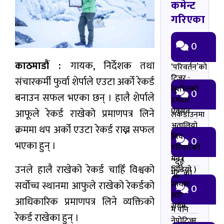
कमेन्ट
गरिएका
0
काठमाडौं :
गायक, निर्देशक तथा
‘परिवर्तन’को
टिजर :
संचारकर्मी फुर्वा शेर्पाले एउटा अर्को रेकर्ड
सुशीलको
0
बनाउन सफल भएका छन् । हालै शेर्पाले
दमदार
एक्सन
आफूले रेकर्ड राखेको प्रमाणपत्र लिने
लकडाउनमा
अतालियो
क्रममा थप अर्को एउटा रेकर्ड राख्न सफल
शिव
0
भएका हुन् ।
परियारको
मन (
“दुई
उनले हालै राखेको रेकर्ड चाहिँ विश्वको
भिडियो )
मुटु”को
सर्वोच्च स्थानमा आफुले राखेको रेकर्डको
साथमा
0
आए
आधिकारिक प्रमाणपत्र लिने व्यक्तिको
सर्गम
म पनि
रेकर्ड राखेका हुन् ।
नेपोटिज्म