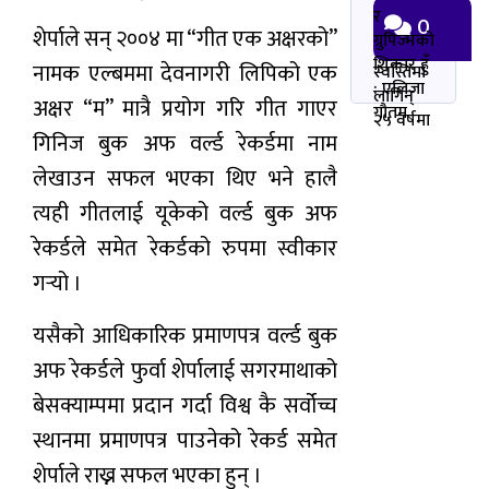
र
0
शेर्पाले सन् २००४ मा “गीत एक अक्षरको”
ग्रुपिज्मको
शिकार हुँ
नामक एल्बममा देवनागरी लिपिको एक
स्वस्तिमा
: एलिजा
लागिन्
अक्षर “म” मात्रै प्रयोग गरि गीत गाएर
गौतम
२५ वर्षमा
गिनिज बुक अफ वर्ल्ड रेकर्डमा नाम
लेखाउन सफल भएका थिए भने हालै
त्यही गीतलाई यूकेको वर्ल्ड बुक अफ
रेकर्डले समेत रेकर्डको रुपमा स्वीकार
गर्‍यो ।
यसैको आधिकारिक प्रमाणपत्र वर्ल्ड बुक
अफ रेकर्डले फुर्वा शेर्पालाई सगरमाथाको
बेसक्याम्पमा प्रदान गर्दा विश्व कै सर्वोच्च
स्थानमा प्रमाणपत्र पाउनेको रेकर्ड समेत
शेर्पाले राख्न सफल भएका हुन् ।