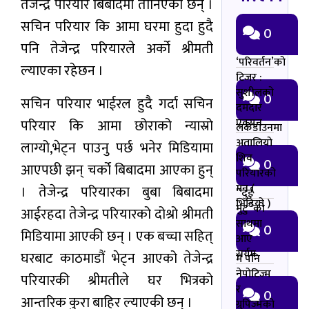
तेजेन्द्र परियार बिबादमा तानिएका छन् ।
सचिन परियार कि आमा घरमा हुदा हुदै
0
पनि तेजेन्द्र परियारले अर्को श्रीमती
‘परिवर्तन’को
ल्याएका रहेछन ।
टिजर :
सुशीलको
0
सचिन परियार भाईरल हुदै गर्दा सचिन
दमदार
एक्सन
परियार कि आमा छोराको न्यास्रो
लकडाउनमा
अतालियो
लाग्यो,भेट्न पाउनु पर्छ भनेर मिडियामा
शिव
0
आएपछी झन् चर्को बिबादमा आएका हुन्
परियारको
मन (
। तेजेन्द्र परियारका बुबा बिबादमा
“दुई
भिडियो )
मुटु”को
आईरहदा तेजेन्द्र परियारको दोश्रो श्रीमती
साथमा
0
मिडियामा आएकी छन् । एक बच्चा सहित्
आए
सर्गम
घरबाट काठमाडौं भेट्न आएको तेजेन्द्र
म पनि
नेपोटिज्म
परियारकी श्रीमतीले घर भित्रको
र
0
आन्तरिक कुरा बाहिर ल्याएकी छन् ।
ग्रुपिज्मको