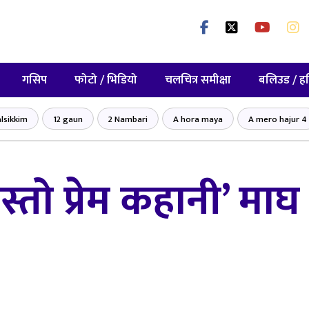
गसिप
फोटो / भिडियो
चलचित्र समीक्षा
बलिउड / ह
lsikkim
12 gaun
2 Nambari
A hora maya
A mero hajur 4
्तो प्रेम कहानी’ माघ