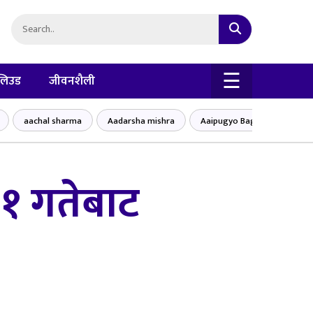
×
☰
लिउड
जीवनशैली
aachal sharma
Aadarsha mishra
Aaipugyo Baglung bajar
 १ गतेबाट