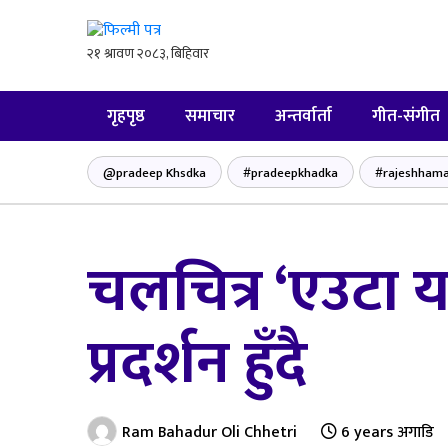
गृहपृष्ठ
समाचार
अन्तर्वार्ता
गीत-संगीत
@pradeep Khsdka
#pradeepkhadka
#rajeshhama
चलचित्र ‘एउटा यस
प्रदर्शन हुँदै
Ram Bahadur Oli Chhetri
6 years अगाडि