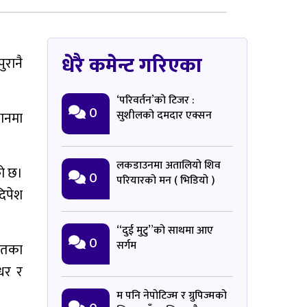
धेरै कमेन्ट गरिएका
रानै
‘परिवर्तन’को टिजर :
0
सुशीलको दमदार एक्सन
यानमा
लकडाउनमा अतालियो शिव
को छ।
0
परियारको मन ( भिडियो )
दिपेश
“दुई मुटु”को साथमा आए
0
सर्गम
ायतका
्धर र
म पनि नेपोटिज्म र ग्रुपिज्मको