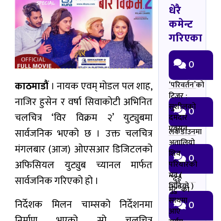
धेरै
कमेन्ट
गरिएका
0
काठमाडौं
। नायक एवम् मोडल पल शाह,
‘परिवर्तन’को
टिजर :
नाजिर हुसेन र वर्षा सिवाकोटी अभिनित
सुशीलको
0
चलचित्र ‘विर विक्रम २’ युट्युबमा
दमदार
एक्सन
लकडाउनमा
सार्वजनिक भएको छ । उक्त चलचित्र
अतालियो
मंगलबार (आज) ओएसआर डिजिटलको
शिव
0
अफिसियल युट्युब च्यानल मार्फत
परियारको
मन (
“दुई
सार्वजनिक गरिएको हो ।
भिडियो )
मुटु”को
साथमा
निर्देशक मिलन चाम्सको निर्देशनमा
0
आए
निर्माण भएको सो चलचित्र