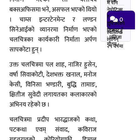
सर्गम
म पनि
बक्सअफिसमा भने, असफल भएको थियो
नेपोटिज्म
र
0
। चाम्स इन्टरटेनमेन्ट र लण्डन
ग्रुपिज्मको
सिनेआईको व्यानरमा निर्माण भएको
शिकार हुँ
स्वस्तिमा
: एलिजा
चलचित्रका कार्यकारी निर्माता अर्पण
लागिन्
गौतम
२५ वर्षमा
सापकोटा हुन् ।
उक्त चलचित्रमा पल शाह, नाजिर हुसेन,
वर्षा सिवाकोटी, देशभक्त खनाल, मनोज
केसी, विनिसा भण्डारी, बुद्धि तामाङ,
क्षितीज सुवेदी लगायतका कलाकारको
अभिनय रहेको छ ।
चलचित्रमा प्रदीप भारद्धाजको कथा,
पटकथा एवम् संवाद, कविराज
गहतरातको कोरियोग्राफी, हिमाल