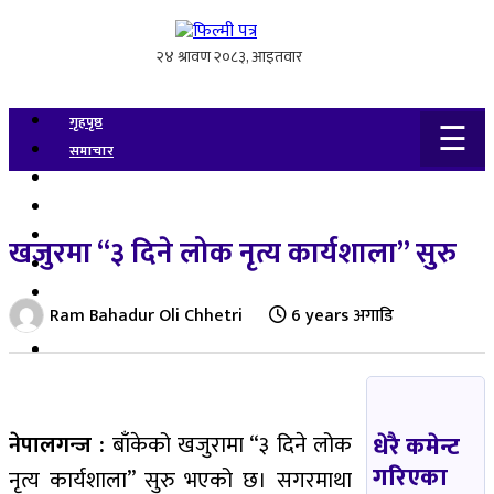
गृहपृष्ठ
☰
समाचार
अन्तर्वार्ता
गीत-संगीत
गसिप
खजुरमा “३ दिने लोक नृत्य कार्यशाला” सुरु
फोटो / भिडियो
चलचित्र समीक्षा
Ram Bahadur Oli Chhetri
6 years अगाडि
बलिउड / हलिउड
जीवनशैली
धेरै कमेन्ट
नेपालगन्ज :
बाँकेको खजुरामा “३ दिने लोक
गरिएका
नृत्य कार्यशाला” सुरु भएको छ। सगरमाथा