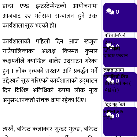
डान्स एण्ड इन्टरटेन्मेन्टको आयोजनामा
0
आजबाट २२ गतेसम्म सन्चालन हुने उक्त
कार्यशाला सुरु भएको हो।
‘परिवर्तन’को
कार्यशालाको पहिलो दिन आज खजुरा
टिजर :
0
सुशीलको
गाउँपालिकाका अध्यक्ष किस्मत कुमार
दमदार एक्सन
कक्षपतीले क्यान्डिल बालेर उद्घाटन गरेका
हुन् । लोक नृत्यको संरक्षण अनि प्रबर्द्धन गर्ने
लकडाउनमा
अतालियो शिव
उद्देश्यले सुरु गरिएको कार्यशालाको उद्घाटन
0
परियारको मन (
दिन विशिष्ट अतिथिको रुपमा लोक नृत्य
भिडियो )
अनुसन्धानकर्ता रोचक थापा रहेका थिए।
“दुई मुटु”को
साथमा आए
0
सर्गम
त्यस्तै, बरिस्ठ कलाकार सुन्दर गुरुङ, बरिस्ठ