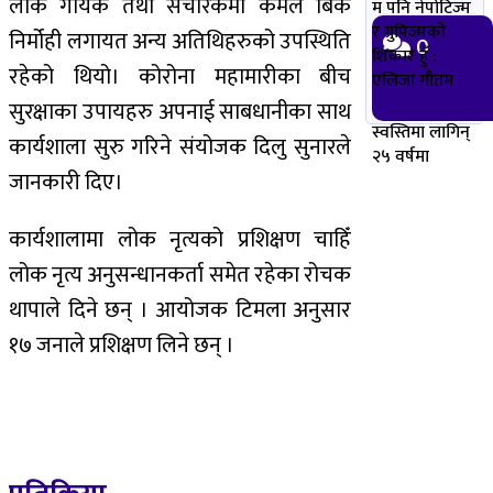
लोक गायक तथा संचारकर्मी कमल बिक
म पनि नेपोटिज्म
र ग्रुपिज्मको
निर्मोही लगायत अन्य अतिथिहरुको उपस्थिति
0
शिकार हुँ :
रहेको थियो। कोरोना महामारीका बीच
एलिजा गौतम
सुरक्षाका उपायहरु अपनाई साबधानीका साथ
स्वस्तिमा लागिन्
कार्यशाला सुरु गरिने संयोजक दिलु सुनारले
२५ वर्षमा
जानकारी दिए।
कार्यशालामा लोक नृत्यको प्रशिक्षण चाहिँ
लोक नृत्य अनुसन्धानकर्ता समेत रहेका रोचक
थापाले दिने छन् । आयोजक टिमला अनुसार
१७ जनाले प्रशिक्षण लिने छन् ।