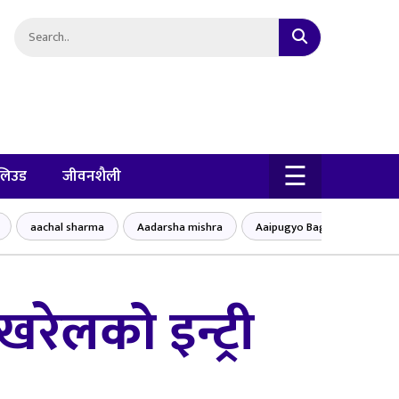
×
☰
लिउड
जीवनशैली
aachal sharma
Aadarsha mishra
Aaipugyo Baglung bajar
खरेलको इन्ट्री